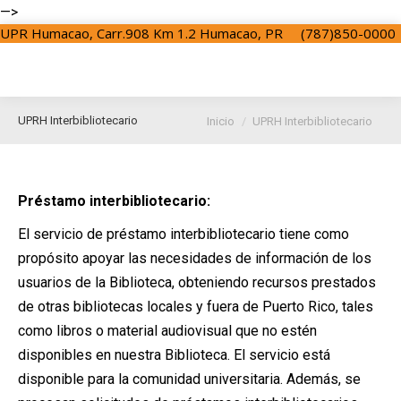
—>
UPR Humacao, Carr.908 Km 1.2 Humacao, PR
(787)850-0000
Estás aquí:
UPRH Interbibliotecario
Inicio
UPRH Interbibliotecario
Préstamo interbibliotecario:
El servicio de préstamo interbibliotecario tiene como
propósito apoyar las necesidades de información de los
usuarios de la Biblioteca, obteniendo recursos prestados
de otras bibliotecas locales y fuera de Puerto Rico, tales
como libros o material audiovisual que no estén
disponibles en nuestra Biblioteca. El servicio está
disponible para la comunidad universitaria. Además, se