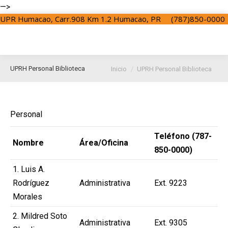
—>
UPR Humacao, Carr.908 Km 1.2 Humacao, PR
(787)850-0000
Estás aquí:
UPRH Personal Biblioteca
Inicio
UPRH Personal Biblioteca
Personal
Teléfono (787-
Nombre
Área/Oficina
850-0000)
1. Luis A.
Rodríguez
Administrativa
Ext. 9223
Morales
2. Mildred Soto
Administrativa
Ext. 9305